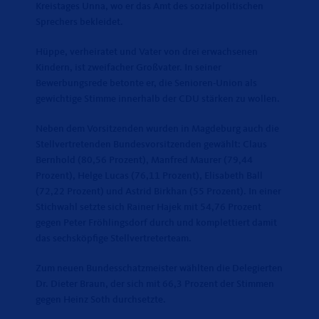
Kreistages Unna, wo er das Amt des sozialpolitischen
Sprechers bekleidet.
Hüppe, verheiratet und Vater von drei erwachsenen
Kindern, ist zweifacher Großvater. In seiner
Bewerbungsrede betonte er, die Senioren-Union als
gewichtige Stimme innerhalb der CDU stärken zu wollen.
Neben dem Vorsitzenden wurden in Magdeburg auch die
Stellvertretenden Bundesvorsitzenden gewählt: Claus
Bernhold (80,56 Prozent), Manfred Maurer (79,44
Prozent), Helge Lucas (76,11 Prozent), Elisabeth Ball
(72,22 Prozent) und Astrid Birkhan (55 Prozent). In einer
Stichwahl setzte sich Rainer Hajek mit 54,76 Prozent
gegen Peter Fröhlingsdorf durch und komplettiert damit
das sechsköpfige Stellvertreterteam.
Zum neuen Bundesschatzmeister wählten die Delegierten
Dr. Dieter Braun, der sich mit 66,3 Prozent der Stimmen
gegen Heinz Soth durchsetzte.