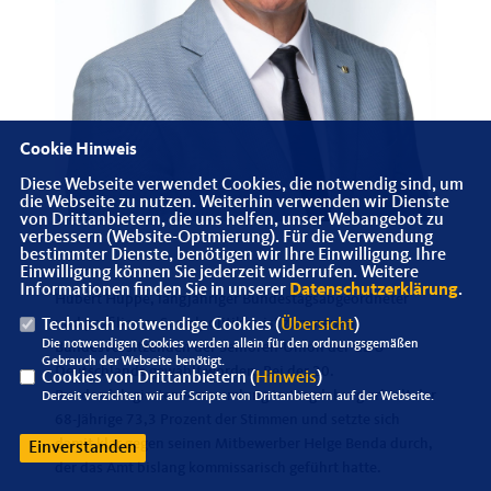
Cookie Hinweis
Diese Webseite verwendet Cookies, die notwendig sind, um
die Webseite zu nutzen. Weiterhin verwenden wir Dienste
von Drittanbietern, die uns helfen, unser Webangebot zu
verbessern (Website-Optmierung). Für die Verwendung
bestimmter Dienste, benötigen wir Ihre Einwilligung. Ihre
Einwilligung können Sie jederzeit widerrufen. Weitere
Informationen finden Sie in unserer
Datenschutzerklärung
.
Hubert Hüppe, langjähriger Bundestagsabgeordneter
und profilierter Sozialpolitiker, ist zum neuen
Technisch notwendige Cookies (
Übersicht
)
Die notwendigen Cookies werden allein für den ordnungsgemäßen
Bundesvorsitzenden der Senioren-Union der CDU
Gebrauch der Webseite benötigt.
Deutschlands gewählt worden. Bei der 20.
Cookies von Drittanbietern (
Hinweis
)
Bundesdelegiertenversammlung in Magdeburg erhielt der
Derzeit verzichten wir auf Scripte von Drittanbietern auf der Webseite.
68-Jährige 73,3 Prozent der Stimmen und setzte sich
damit klar gegen seinen Mitbewerber Helge Benda durch,
Einverstanden
der das Amt bislang kommissarisch geführt hatte.