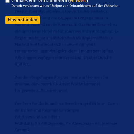
Cookies von Drittanbietern (
Hinweis
)
Derzeit verzichten wir auf Scripte von Drittanbietern auf der Webseite.
Die Fahrt erfolgt mit einem komfortablem Reisebus.
Untergebracht wird die Gruppe im Hotel Beranek in
Einverstanden
Nachod. Nachod ist die Kreisstadt. Das Hotel Beranek ist
ein drei Sterne Hotel mit absolut westlichem Standard. Es
liegt unmittelbar am historischen Marktplatz mitten in
Nachod und befindet sich in einem komplett
restaurierten Jugendstilgebäude mit modernem Anbau.
Alle Zimmer verfügen selbstverständlich über Dusche
und WC.
Aus dem beigefügten Programmentwurf können Sie
ersehen, dass innerhalb dieser Woche keinerlei
Langeweile aufkommen wird.
Der Preis für die komplette Reise beträgt 615 Euro. Darin
enthalten sind folgende Leistungen:
Fahrt von und bis Hilden
Frühstück, 5 x Mittagessen, 7 x Abendessen mit je einem
Getränk