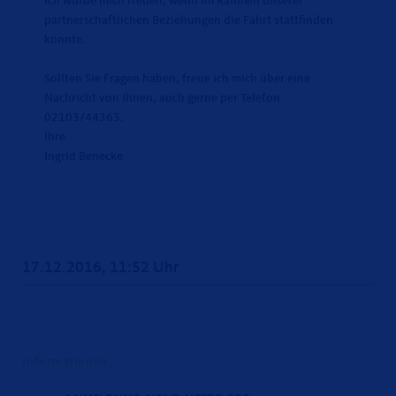
Ich würde mich freuen, wenn im Rahmen unserer
partnerschaftlichen Beziehungen die Fahrt stattfinden
könnte.
Sollten Sie Fragen haben, freue ich mich über eine
Nachricht von Ihnen, auch gerne per Telefon
02103/44363.
Ihre
Ingrid Benecke
17.12.2016, 11:52 Uhr
Informationen