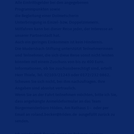
Alle Eintrittsgelder bei den angegebenen
Programmpunkten sowie
die Begleitung einer Dolmetscherin
Unterbringung in Einzel- bzw. Doppelzimmern.
Mitfahren kann bei dieser Reise jeder, der Interesse an
unserer Partnerstadt hat.
Auch ein geringes Einkommen ist kein Hindernis.
Die Mudersbach-Stiftung unterstützt Teilnehmerinnen
und Teilnehmer, die sich diese Reise sonst nicht leisten
könnten mit einem Zuschuss von bis zu 400 Euro.
Informationen, ob Sie zuschussberechtigt sind, erteilt
Herr Thiele, Tel. 02103/21243 oder 0172/232 0862.
Scheuen Sie sich nicht, bei ihm nachzufragen. Ihre
Angaben sind absolut vertraulich.
Wenn Sie an der Fahrt teilnehmen möchten, bitte ich Sie,
dass angehängte Anmeldeformular an das Team
Bürgermeisterbüro Hilden, Am Rathaus 1– oder per
Email an roland.becker@hilden.de ausgefüllt zurück zu
senden.